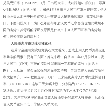
兑美元汇率（USDCNY）1月5日出现大涨，成功跨越6.9的关口，最高
达到6.8683（参见上图）。虽然1月6日离岸人民币汇率出现回落，但人
民币兑美元汇率中间价仍较上一交易日大幅调高639BP，收复6.87关
口。下面问题来了：为什么年前与年后人民币汇率会出现如此截然不
同的走势？其背后的深层次原因是什么？未来人民币汇率的走势如
何，投资者应如何应对？
人民币离岸市场流动性紧张
在苏宁金融研究院研究员石大龙看来，造成上周人民币兑美元汇
率暴涨的因素主要有三方面：首先来看，自从2016年12月份以来，离
岸人民币（CNH）市场的流动性就出现一定程度的紧张（参见上
图），元旦后，资金面紧张的局面更加严峻，导致离岸人民币市场利
率大幅攀升。Wind数据显示，1月3日以来隔夜离岸人民币同业拆借利
率（CNH HIBOR）连续三天大幅上涨，分别达到17.76%、16.95%、
38.34%，而去年12月和11月CNH HIBOR的平均水平仅为7.8%和
2.1%。离岸市场利率的高企导致人民币空头的成本大幅提高，从而促
使人民币空头平仓，导致人民币大涨。