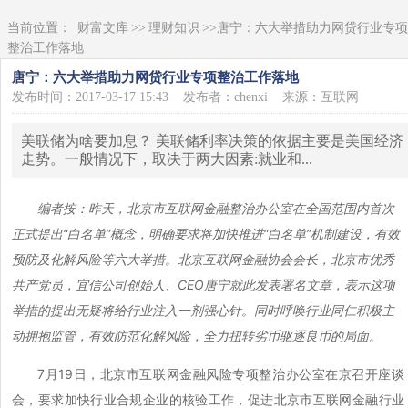
当前位置：
财富文库
>>
理财知识
>>唐宁：六大举措助力网贷行业专项
整治工作落地
唐宁：六大举措助力网贷行业专项整治工作落地
发布时间：2017-03-17 15:43
发布者：chenxi
来源：互联网
美联储为啥要加息？ 美联储利率决策的依据主要是美国经济
走势。一般情况下，取决于两大因素:就业和...
编者按：昨天，北京市互联网金融整治办公室在全国范围内首次
正式提出“白名单”概念，明确要求将加快推进“白名单”机制建设，有效
预防及化解风险等六大举措。北京互联网金融协会会长，北京市优秀
共产党员，宜信公司创始人、CEO唐宁就此发表署名文章，表示这项
举措的提出无疑将给行业注入一剂强心针。同时呼唤行业同仁积极主
动拥抱监管，有效防范化解风险，全力扭转劣币驱逐良币的局面。
7月19日，北京市互联网金融风险专项整治办公室在京召开座谈
会，要求加快行业合规企业的核验工作，促进北京市互联网金融行业