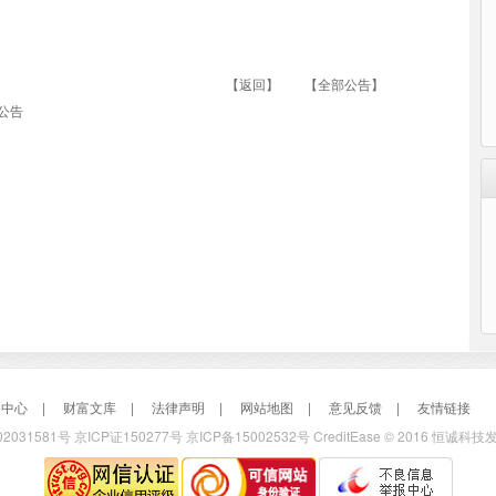
【返回】
【全部公告】
公告
助中心
|
财富文库
|
法律声明
|
网站地图
|
意见反馈
|
友情链接
2031581号
京ICP证150277号
京ICP备15002532号 CreditEase © 2016 